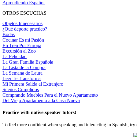
Aprendiendo Español
OTROS ESCUCHAS
Objetos Innecesarios
¿Qué deporte practico?
Bodas
Cocinar Es mi Pasión
En Tren Por Europa
Excursión al Zoo
La Felicidad
La Gran Familia Española
La Lista de la Compra
La Semana de Laura
Leer Te Transforma
Mi Primera Salida al Extranjero
Sueños Cumplidos
Comprando Muebles Para el Nuevo Apartamento
Del Viejo Apartamento a la Casa Nueva
Practice with native-speaker tutors!
To feel more confident when speaking and interacting in Spanish, try 