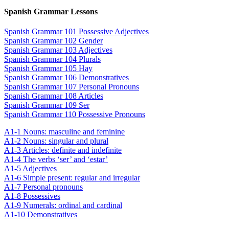
Spanish Grammar Lessons
Spanish Grammar 101 Possessive Adjectives
Spanish Grammar 102 Gender
Spanish Grammar 103 Adjectives
Spanish Grammar 104 Plurals
Spanish Grammar 105 Hay
Spanish Grammar 106 Demonstratives
Spanish Grammar 107 Personal Pronouns
Spanish Grammar 108 Articles
Spanish Grammar 109 Ser
Spanish Grammar 110 Possessive Pronouns
A1-1 Nouns: masculine and feminine
A1-2 Nouns: singular and plural
A1-3 Articles: definite and indefinite
A1-4 The verbs ‘ser’ and ‘estar’
A1-5 Adjectives
A1-6 Simple present: regular and irregular
A1-7 Personal pronouns
A1-8 Possessives
A1-9 Numerals: ordinal and cardinal
A1-10 Demonstratives