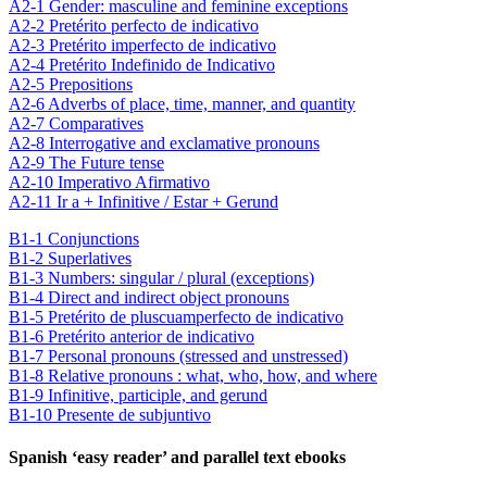
A2-1 Gender: masculine and feminine exceptions
A2-2 Pretérito perfecto de indicativo
A2-3 Pretérito imperfecto de indicativo
A2-4 Pretérito Indefinido de Indicativo
A2-5 Prepositions
A2-6 Adverbs of place, time, manner, and quantity
A2-7 Comparatives
A2-8 Interrogative and exclamative pronouns
A2-9 The Future tense
A2-10 Imperativo Afirmativo
A2-11 Ir a + Infinitive / Estar + Gerund
B1-1 Conjunctions
B1-2 Superlatives
B1-3 Numbers: singular / plural (exceptions)
B1-4 Direct and indirect object pronouns
B1-5 Pretérito de pluscuamperfecto de indicativo
B1-6 Pretérito anterior de indicativo
B1-7 Personal pronouns (stressed and unstressed)
B1-8 Relative pronouns : what, who, how, and where
B1-9 Infinitive, participle, and gerund
B1-10 Presente de subjuntivo
Spanish ‘easy reader’ and parallel text ebooks