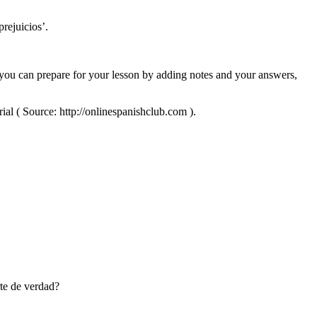
rejuicios’.
 you can prepare for your lesson by adding notes and your answers,
ial ( Source: http://onlinespanishclub.com ).
rte de verdad?