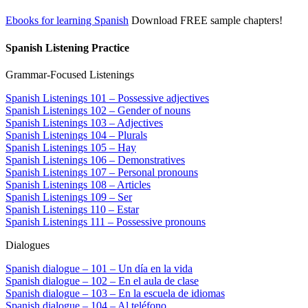
Ebooks for learning Spanish
Download FREE sample chapters!
Spanish Listening Practice
Grammar-Focused Listenings
Spanish Listenings 101 – Possessive adjectives
Spanish Listenings 102 – Gender of nouns
Spanish Listenings 103 – Adjectives
Spanish Listenings 104 – Plurals
Spanish Listenings 105 – Hay
Spanish Listenings 106 – Demonstratives
Spanish Listenings 107 – Personal pronouns
Spanish Listenings 108 – Articles
Spanish Listenings 109 – Ser
Spanish Listenings 110 – Estar
Spanish Listenings 111 – Possessive pronouns
Dialogues
Spanish dialogue – 101 – Un día en la vida
Spanish dialogue – 102 – En el aula de clase
Spanish dialogue – 103 – En la escuela de idiomas
Spanish dialogue – 104 – Al teléfono