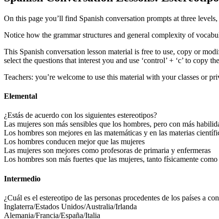
On this page you’ll find Spanish conversation prompts at three levels,
Notice how the grammar structures and general complexity of vocab
This Spanish conversation lesson material is free to use, copy or mo
select the questions that interest you and use ‘control’ + ‘c’ to copy 
Teachers: you’re welcome to use this material with your classes or pri
Elemental
¿Estás de acuerdo con los siguientes estereotipos?
Las mujeres son más sensibles que los hombres, pero con más habili
Los hombres son mejores en las matemáticas y en las materias científicas
Los hombres conducen mejor que las mujeres
Las mujeres son mejores como profesoras de primaria y enfermeras
Los hombres son más fuertes que las mujeres, tanto físicamente com
Intermedio
¿Cuál es el estereotipo de las personas procedentes de los países a c
Inglaterra/Estados Unidos/Australia/Irlanda
Alemania/Francia/España/Italia