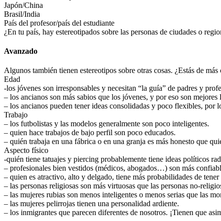
Japón/China
Brasil/India
País del profesor/país del estudiante
¿En tu país, hay estereotipados sobre las personas de ciudades o regi
Avanzado
Algunos también tienen estereotipos sobre otras cosas. ¿Estás de más
Edad
-los jóvenes son irresponsables y necesitan “la guía” de padres y pro
– los ancianos son más sabios que los jóvenes, y por eso son mejores 
– los ancianos pueden tener ideas consolidadas y poco flexibles, por lo
Trabajo
– los futbolistas y las modelos generalmente son poco inteligentes.
– quien hace trabajos de bajo perfil son poco educados.
– quién trabaja en una fábrica o en una granja es más honesto que qui
Aspecto físico
-quién tiene tatuajes y piercing probablemente tiene ideas políticos rad
– profesionales bien vestidos (médicos, abogados…) son más confiabl
– quien es atractivo, alto y delgado, tiene más probabilidades de tener 
– las personas religiosas son más virtuosas que las personas no-religio
– las mujeres rubias son menos inteligentes o menos serias que las mo
– las mujeres pelirrojas tienen una personalidad ardiente.
– los inmigrantes que parecen diferentes de nosotros. ¡Tienen que asim