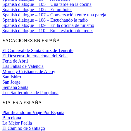
Spanish dialogue – 105 – Una tarde en la cocina
Spanish dialogue – 106 – En un hotel
Spanish dialogue – 107 – Conversación entre una pareja
Spanish dialogue – 108 – Escuchando la radio
Spanish dialogue – 109 – En la oficina de turismo
Spanish dialogue – 110 – En la estación de trenes
VACACIONES EN ESPAÑA
El Carnaval de Santa Cruz de Tenerife
El Descenso Internacional del Sella
Feria de Abril
Las Fallas de Valencia
Moros y Cristianos de Alcoy
San Isidro
San Jorge
Semana Santa
Los Sanfermines de Pamplona
VIAJES A ESPAÑA
Planificando un Viaje Por España
Barcelona
La Mejor Paella
El Camino de Santiago