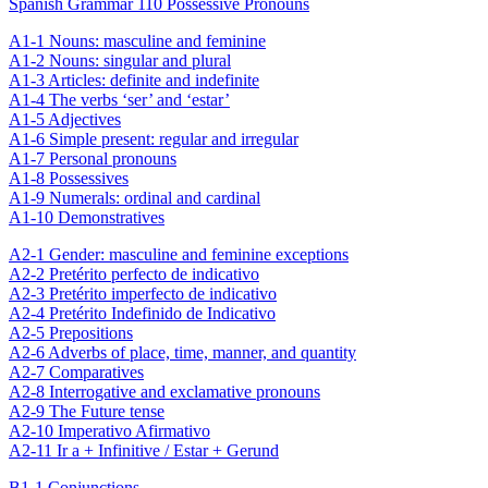
Spanish Grammar 110 Possessive Pronouns
A1-1 Nouns: masculine and feminine
A1-2 Nouns: singular and plural
A1-3 Articles: definite and indefinite
A1-4 The verbs ‘ser’ and ‘estar’
A1-5 Adjectives
A1-6 Simple present: regular and irregular
A1-7 Personal pronouns
A1-8 Possessives
A1-9 Numerals: ordinal and cardinal
A1-10 Demonstratives
A2-1 Gender: masculine and feminine exceptions
A2-2 Pretérito perfecto de indicativo
A2-3 Pretérito imperfecto de indicativo
A2-4 Pretérito Indefinido de Indicativo
A2-5 Prepositions
A2-6 Adverbs of place, time, manner, and quantity
A2-7 Comparatives
A2-8 Interrogative and exclamative pronouns
A2-9 The Future tense
A2-10 Imperativo Afirmativo
A2-11 Ir a + Infinitive / Estar + Gerund
B1-1 Conjunctions