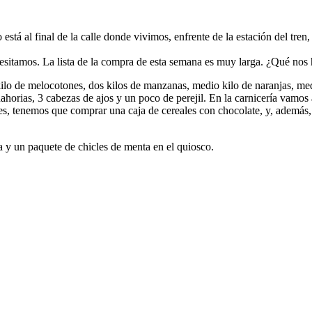
está al final de la calle donde vivimos, enfrente de la estación del tre
itamos. La lista de la compra de esta semana es muy larga. ¿Qué nos h
1 kilo de melocotones, dos kilos de manzanas, medio kilo de naranjas, m
nahorias, 3 cabezas de ajos y un poco de perejil. En la carnicería vamos
s, tenemos que comprar una caja de cereales con chocolate, y, además,
a y un paquete de chicles de menta en el quiosco.