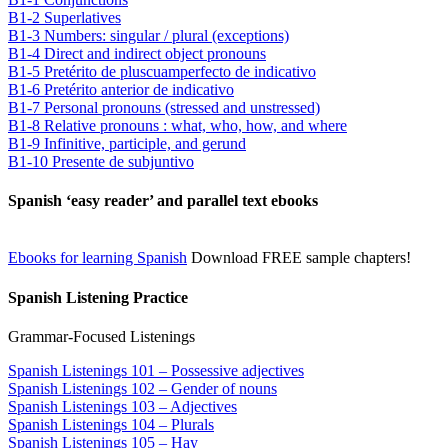
B1-2 Superlatives
B1-3 Numbers: singular / plural (exceptions)
B1-4 Direct and indirect object pronouns
B1-5 Pretérito de pluscuamperfecto de indicativo
B1-6 Pretérito anterior de indicativo
B1-7 Personal pronouns (stressed and unstressed)
B1-8 Relative pronouns : what, who, how, and where
B1-9 Infinitive, participle, and gerund
B1-10 Presente de subjuntivo
Spanish ‘easy reader’ and parallel text ebooks
Ebooks for learning Spanish
Download FREE sample chapters!
Spanish Listening Practice
Grammar-Focused Listenings
Spanish Listenings 101 – Possessive adjectives
Spanish Listenings 102 – Gender of nouns
Spanish Listenings 103 – Adjectives
Spanish Listenings 104 – Plurals
Spanish Listenings 105 – Hay