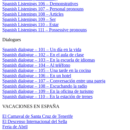
Spanish Listenings 106 – Demonstratives
Spanish Listenings 107 – Personal pronouns
Spanish Listenings 108 – Articles
Spanish Listenings 109 – Ser
Spanish Listenings 110 – Estar
Spanish Listenings 111 – Possessive pronouns
Dialogues
Spanish dialogue – 101 – Un día en la vida
Spanish dialogue – 102 – En el aula de clase
Spanish dialogue – 103 – En la escuela de idiomas
Spanish dialogue – 104 – Al teléfono
Spanish dialogue – 105 – Una tarde en la cocina
Spanish dialogue – 106 – En un hotel
Spanish dialogue – 107 – Conversación entre una pareja
Spanish dialogue – 108 – Escuchando la radio
Spanish dialogue – 109 – En la oficina de turismo
Spanish dialogue – 110 – En la estación de trenes
VACACIONES EN ESPAÑA
El Carnaval de Santa Cruz de Tenerife
El Descenso Internacional del Sella
Feria de Abril