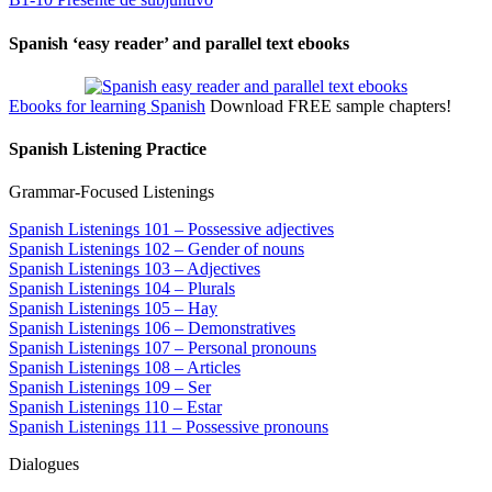
Spanish ‘easy reader’ and parallel text ebooks
Ebooks for learning Spanish
Download FREE sample chapters!
Spanish Listening Practice
Grammar-Focused Listenings
Spanish Listenings 101 – Possessive adjectives
Spanish Listenings 102 – Gender of nouns
Spanish Listenings 103 – Adjectives
Spanish Listenings 104 – Plurals
Spanish Listenings 105 – Hay
Spanish Listenings 106 – Demonstratives
Spanish Listenings 107 – Personal pronouns
Spanish Listenings 108 – Articles
Spanish Listenings 109 – Ser
Spanish Listenings 110 – Estar
Spanish Listenings 111 – Possessive pronouns
Dialogues