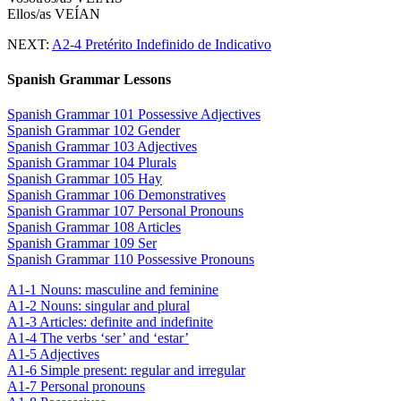
Ellos/as VEÍAN
NEXT:
A2-4 Pretérito Indefinido de Indicativo
Spanish Grammar Lessons
Spanish Grammar 101 Possessive Adjectives
Spanish Grammar 102 Gender
Spanish Grammar 103 Adjectives
Spanish Grammar 104 Plurals
Spanish Grammar 105 Hay
Spanish Grammar 106 Demonstratives
Spanish Grammar 107 Personal Pronouns
Spanish Grammar 108 Articles
Spanish Grammar 109 Ser
Spanish Grammar 110 Possessive Pronouns
A1-1 Nouns: masculine and feminine
A1-2 Nouns: singular and plural
A1-3 Articles: definite and indefinite
A1-4 The verbs ‘ser’ and ‘estar’
A1-5 Adjectives
A1-6 Simple present: regular and irregular
A1-7 Personal pronouns