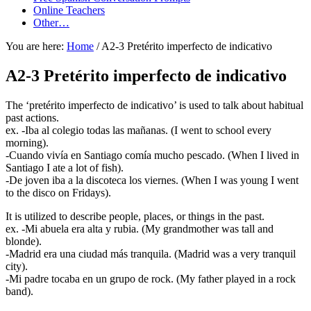
Online Teachers
Other…
You are here:
Home
/
A2-3 Pretérito imperfecto de indicativo
A2-3 Pretérito imperfecto de indicativo
The ‘pretérito imperfecto de indicativo’ is used to talk about habitual
past actions.
ex. -Iba al colegio todas las mañanas. (I went to school every
morning).
-Cuando vivía en Santiago comía mucho pescado. (When I lived in
Santiago I ate a lot of fish).
-De joven iba a la discoteca los viernes. (When I was young I went
to the disco on Fridays).
It is utilized to describe people, places, or things in the past.
ex. -Mi abuela era alta y rubia. (My grandmother was tall and
blonde).
-Madrid era una ciudad más tranquila. (Madrid was a very tranquil
city).
-Mi padre tocaba en un grupo de rock. (My father played in a rock
band).