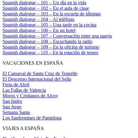
Spanish dialogue – 101 – Un día en la vida
Spanish dialogue – 102 – En el aula de clase
Spanish dialogue – 103 – En la escuela de idiomas
Spanish dialogue – 104 – Al teléfono
Spanish dialogue – 105 – Una tarde en la cocina
Spanish dialogue – 106 – En un hotel
Spanish dialogue – 107 – Conversación entre una pareja
Spanish dialogue – 108 – Escuchando la radio
Spanish dialogue – 109 – En la oficina de turismo
Spanish dialogue – 110 – En la estación de trenes
VACACIONES EN ESPAÑA
El Carnaval de Santa Cruz de Tenerife
El Descenso Internacional del Sella
Feria de Abril
Las Fallas de Valencia
Moros y Cristianos de Alcoy
San Isidro
San Jorge
Semana Santa
Los Sanfermines de Pamplona
VIAJES A ESPAÑA