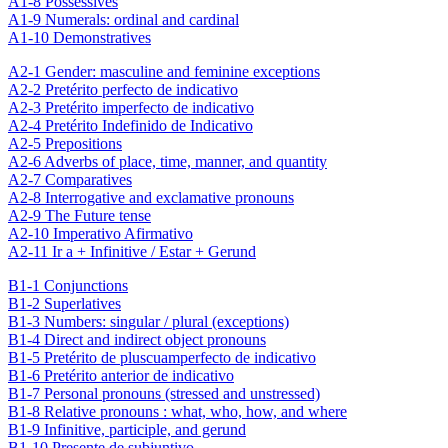
A1-8 Possessives
A1-9 Numerals: ordinal and cardinal
A1-10 Demonstratives
A2-1 Gender: masculine and feminine exceptions
A2-2 Pretérito perfecto de indicativo
A2-3 Pretérito imperfecto de indicativo
A2-4 Pretérito Indefinido de Indicativo
A2-5 Prepositions
A2-6 Adverbs of place, time, manner, and quantity
A2-7 Comparatives
A2-8 Interrogative and exclamative pronouns
A2-9 The Future tense
A2-10 Imperativo Afirmativo
A2-11 Ir a + Infinitive / Estar + Gerund
B1-1 Conjunctions
B1-2 Superlatives
B1-3 Numbers: singular / plural (exceptions)
B1-4 Direct and indirect object pronouns
B1-5 Pretérito de pluscuamperfecto de indicativo
B1-6 Pretérito anterior de indicativo
B1-7 Personal pronouns (stressed and unstressed)
B1-8 Relative pronouns : what, who, how, and where
B1-9 Infinitive, participle, and gerund
B1-10 Presente de subjuntivo