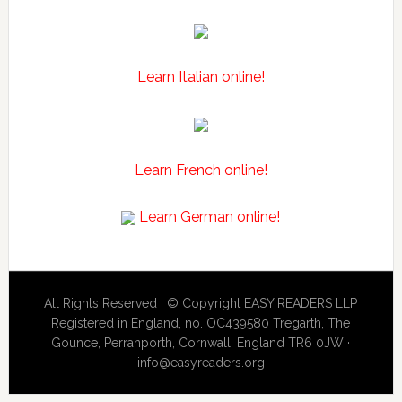
Learn Italian online!
Learn French online!
Learn German online!
All Rights Reserved · © Copyright EASY READERS LLP
Registered in England, no. OC439580 Tregarth, The
Gounce, Perranporth, Cornwall, England TR6 0JW ·
info@easyreaders.org