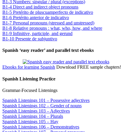
B1-3 Numbers: singular / plural (exceptions)
B1-4 Direct and indirect object pronouns
B1-5 Pretérito de pluscuamperfecto de indicativo
B1-6 Pretérito anterior de indicativo
B1-7 Personal pronouns (stressed and unstressed)
B1-8 Relative pronouns : what, who, how, and where
B1-9 Infinitive, participle, and gerund
B1-10 Presente de subjuntivo
Spanish ‘easy reader’ and parallel text ebooks
Ebooks for learning Spanish
Download FREE sample chapters!
Spanish Listening Practice
Grammar-Focused Listenings
Spanish Listenings 101 – Possessive adjectives
Spanish Listenings 102 – Gender of nouns
Spanish Listenings 103 – Adjectives
Spanish Listenings 104 – Plurals
Spanish Listenings 105 – Hay
Spanish Listenings 106 – Demonstratives