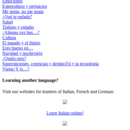
Emociones
Estereotipos y prejuicios
Me gusta, no me gusta
¿Qué te enfada?
Salud
Trabajo y estudio
¿Alguna vez has…?
Cultura
El pasado y el futuro
Eres bueno en…
Navidad y nochevieja
¿Quién eres?
Supersticiones, creencias y destino
Tú y la tecnología
Viajar
¿Y si…?
Learning another language?
Visit our websites for learners of Italian, French and German:
Learn Italian online!