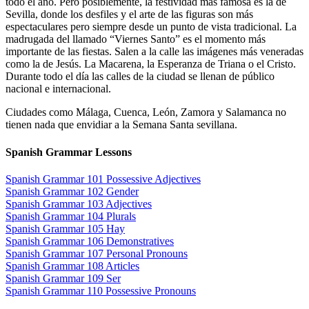
todo el año. Pero posiblemente, la festividad más famosa es la de
Sevilla, donde los desfiles y el arte de las figuras son más
espectaculares pero siempre desde un punto de vista tradicional. La
madrugada del llamado “Viernes Santo” es el momento más
importante de las fiestas. Salen a la calle las imágenes más veneradas
como la de Jesús. La Macarena, la Esperanza de Triana o el Cristo.
Durante todo el día las calles de la ciudad se llenan de público
nacional e internacional.
Ciudades como Málaga, Cuenca, León, Zamora y Salamanca no
tienen nada que envidiar a la Semana Santa sevillana.
Spanish Grammar Lessons
Spanish Grammar 101 Possessive Adjectives
Spanish Grammar 102 Gender
Spanish Grammar 103 Adjectives
Spanish Grammar 104 Plurals
Spanish Grammar 105 Hay
Spanish Grammar 106 Demonstratives
Spanish Grammar 107 Personal Pronouns
Spanish Grammar 108 Articles
Spanish Grammar 109 Ser
Spanish Grammar 110 Possessive Pronouns