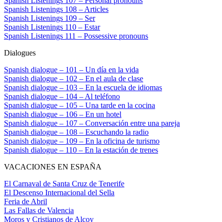
Spanish Listenings 107 – Personal pronouns
Spanish Listenings 108 – Articles
Spanish Listenings 109 – Ser
Spanish Listenings 110 – Estar
Spanish Listenings 111 – Possessive pronouns
Dialogues
Spanish dialogue – 101 – Un día en la vida
Spanish dialogue – 102 – En el aula de clase
Spanish dialogue – 103 – En la escuela de idiomas
Spanish dialogue – 104 – Al teléfono
Spanish dialogue – 105 – Una tarde en la cocina
Spanish dialogue – 106 – En un hotel
Spanish dialogue – 107 – Conversación entre una pareja
Spanish dialogue – 108 – Escuchando la radio
Spanish dialogue – 109 – En la oficina de turismo
Spanish dialogue – 110 – En la estación de trenes
VACACIONES EN ESPAÑA
El Carnaval de Santa Cruz de Tenerife
El Descenso Internacional del Sella
Feria de Abril
Las Fallas de Valencia
Moros y Cristianos de Alcoy