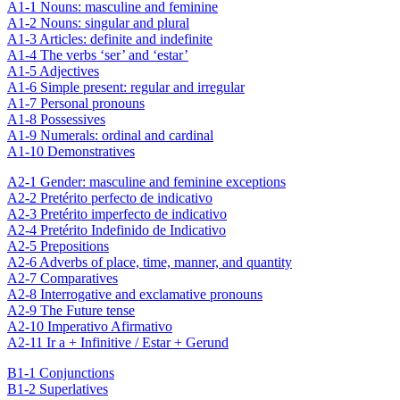
A1-1 Nouns: masculine and feminine
A1-2 Nouns: singular and plural
A1-3 Articles: definite and indefinite
A1-4 The verbs ‘ser’ and ‘estar’
A1-5 Adjectives
A1-6 Simple present: regular and irregular
A1-7 Personal pronouns
A1-8 Possessives
A1-9 Numerals: ordinal and cardinal
A1-10 Demonstratives
A2-1 Gender: masculine and feminine exceptions
A2-2 Pretérito perfecto de indicativo
A2-3 Pretérito imperfecto de indicativo
A2-4 Pretérito Indefinido de Indicativo
A2-5 Prepositions
A2-6 Adverbs of place, time, manner, and quantity
A2-7 Comparatives
A2-8 Interrogative and exclamative pronouns
A2-9 The Future tense
A2-10 Imperativo Afirmativo
A2-11 Ir a + Infinitive / Estar + Gerund
B1-1 Conjunctions
B1-2 Superlatives